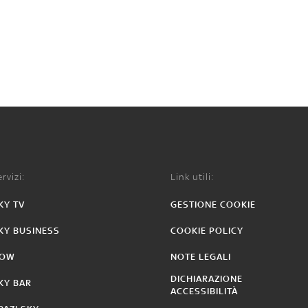
rvizi:
Link utili:
KY TV
GESTIONE COOKIE
KY BUSINESS
COOKIE POLICY
OW
NOTE LEGALI
DICHIARAZIONE
KY BAR
ACCESSIBILITÀ