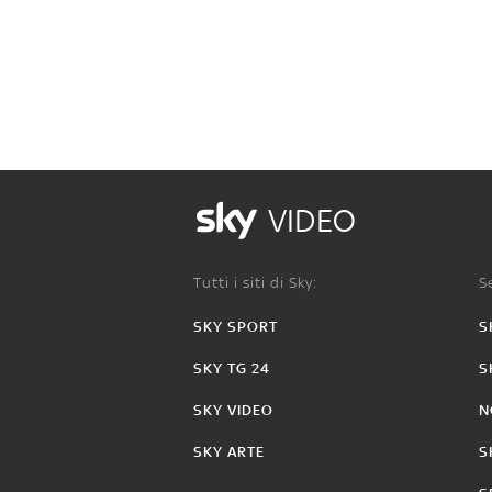
VIDEO
Tutti i siti di Sky:
Se
SKY SPORT
S
SKY TG 24
S
SKY VIDEO
N
SKY ARTE
S