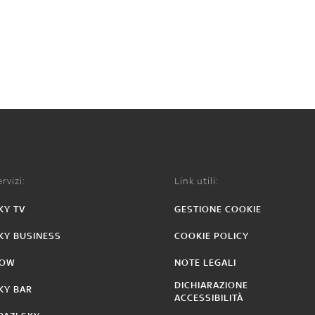
rvizi:
Link utili:
KY TV
GESTIONE COOKIE
KY BUSINESS
COOKIE POLICY
OW
NOTE LEGALI
DICHIARAZIONE
KY BAR
ACCESSIBILITÀ