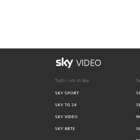
VIDEO
Tutti i siti di Sky:
Se
SKY SPORT
S
SKY TG 24
S
SKY VIDEO
N
SKY ARTE
S