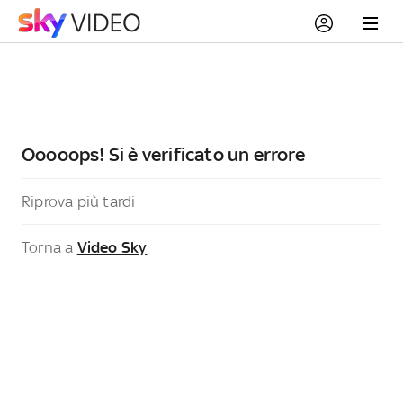
Ooooops! Si è verificato un errore
Riprova più tardi
Torna a
Video Sky