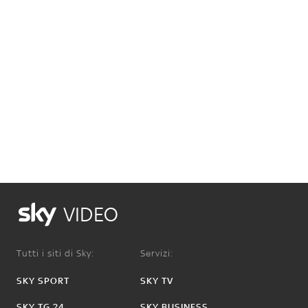
VIDEO
Tutti i siti di Sky:
Servizi:
SKY SPORT
SKY TV
SKY TG 24
SKY BUSINESS