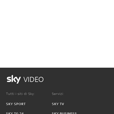
VIDEO
Tutti i siti di Sky:
Servizi:
SKY SPORT
SKY TV
SKY TG 24
SKY BUSINESS