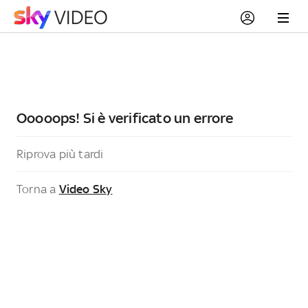
Ooooops! Si è verificato un errore
Riprova più tardi
Torna a
Video Sky