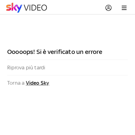
Ooooops! Si è verificato un errore
Riprova più tardi
Torna a
Video Sky