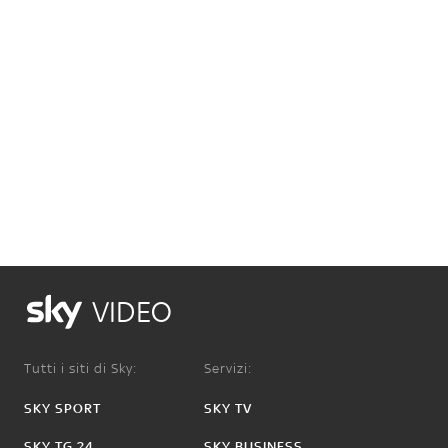
VIDEO
Tutti i siti di Sky:
Servizi:
SKY SPORT
SKY TV
SKY TG 24
SKY BUSINESS