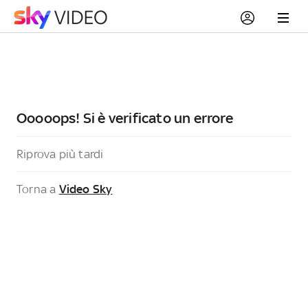
Ooooops! Si è verificato un errore
Riprova più tardi
Torna a
Video Sky