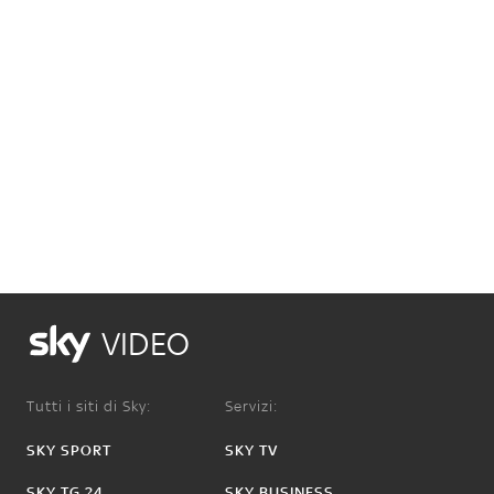
VIDEO
Tutti i siti di Sky:
Servizi:
SKY SPORT
SKY TV
SKY TG 24
SKY BUSINESS