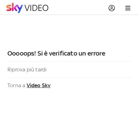
Ooooops! Si è verificato un errore
Riprova più tardi
Torna a
Video Sky