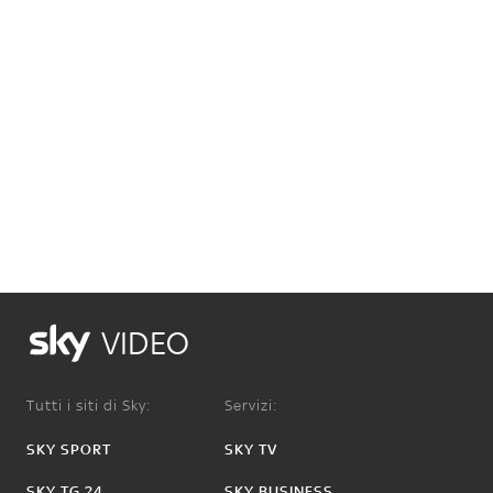
VIDEO
Tutti i siti di Sky:
Servizi:
SKY SPORT
SKY TV
SKY TG 24
SKY BUSINESS