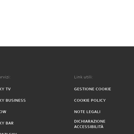
rvizi:
Link utili:
KY TV
GESTIONE COOKIE
KY BUSINESS
COOKIE POLICY
OW
NOTE LEGALI
DICHIARAZIONE
KY BAR
ACCESSIBILITÀ