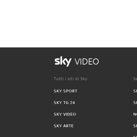
VIDEO
Tutti i siti di Sky:
Se
SKY SPORT
S
SKY TG 24
S
SKY VIDEO
N
SKY ARTE
S