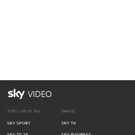
VIDEO
Tutti i siti di Sky:
Servizi:
SKY SPORT
SKY TV
SKY TG 24
SKY BUSINESS