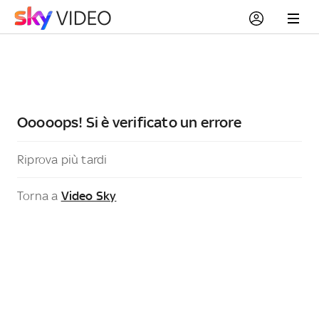
Ooooops! Si è verificato un errore
Riprova più tardi
Torna a
Video Sky