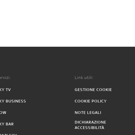
rvizi:
Link utili:
KY TV
GESTIONE COOKIE
KY BUSINESS
COOKIE POLICY
OW
NOTE LEGALI
DICHIARAZIONE
KY BAR
ACCESSIBILITÀ