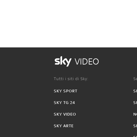
VIDEO
Tutti i siti di Sky:
Se
SKY SPORT
S
SKY TG 24
S
SKY VIDEO
N
SKY ARTE
S