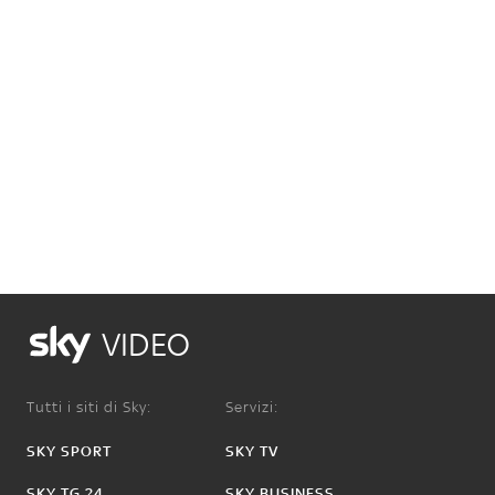
VIDEO
Tutti i siti di Sky:
Servizi:
SKY SPORT
SKY TV
SKY TG 24
SKY BUSINESS