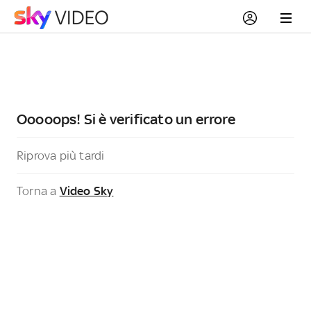
Ooooops! Si è verificato un errore
Riprova più tardi
Torna a
Video Sky