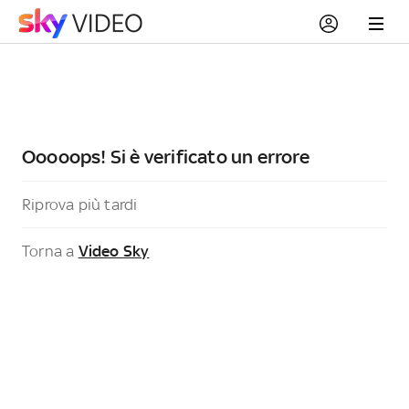
Ooooops! Si è verificato un errore
Riprova più tardi
Torna a
Video Sky