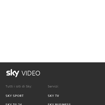
VIDEO
Tutti i siti di Sky:
Servizi:
SKY SPORT
SKY TV
SKY TG 24
SKY BUSINESS