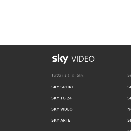
VIDEO
Tutti i siti di Sky:
Se
SKY SPORT
S
SKY TG 24
S
SKY VIDEO
N
SKY ARTE
S