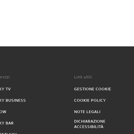
rvizi:
Link utili:
KY TV
GESTIONE COOKIE
KY BUSINESS
COOKIE POLICY
OW
NOTE LEGALI
DICHIARAZIONE
KY BAR
ACCESSIBILITÀ