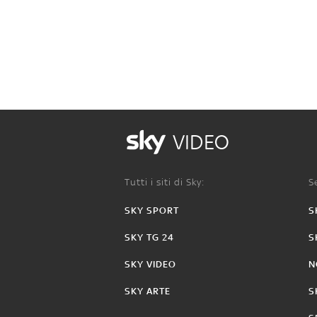
VIDEO
Tutti i siti di Sky:
Se
SKY SPORT
S
SKY TG 24
S
SKY VIDEO
N
SKY ARTE
S