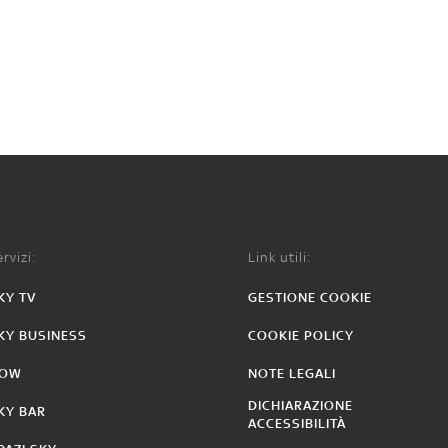
rvizi:
Link utili:
KY TV
GESTIONE COOKIE
KY BUSINESS
COOKIE POLICY
OW
NOTE LEGALI
DICHIARAZIONE
KY BAR
ACCESSIBILITÀ