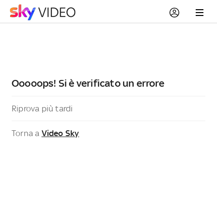
Ooooops! Si è verificato un errore
Riprova più tardi
Torna a
Video Sky