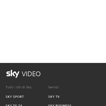
VIDEO
Tutti i siti di Sky:
Servizi:
SKY SPORT
SKY TV
SKY TG 24
SKY BUSINESS