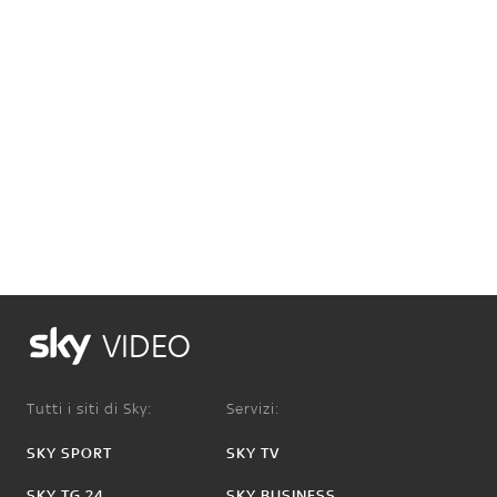
VIDEO
Tutti i siti di Sky:
Servizi:
SKY SPORT
SKY TV
SKY TG 24
SKY BUSINESS