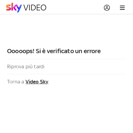
Ooooops! Si è verificato un errore
Riprova più tardi
Torna a
Video Sky