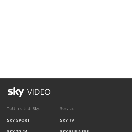
VIDEO
Tutti i siti di Sky:
Servizi:
SKY SPORT
SKY TV
SKY TG 24
SKY BUSINESS