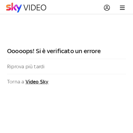
Ooooops! Si è verificato un errore
Riprova più tardi
Torna a
Video Sky