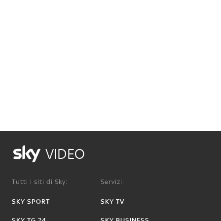
VIDEO
Tutti i siti di Sky:
Servizi:
SKY SPORT
SKY TV
SKY TG 24
SKY BUSINESS