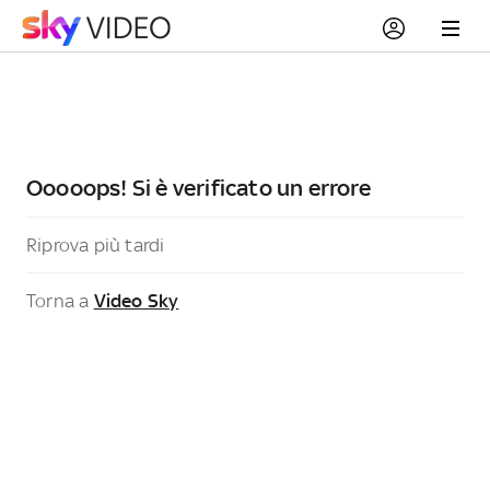
Ooooops! Si è verificato un errore
Riprova più tardi
Torna a
Video Sky