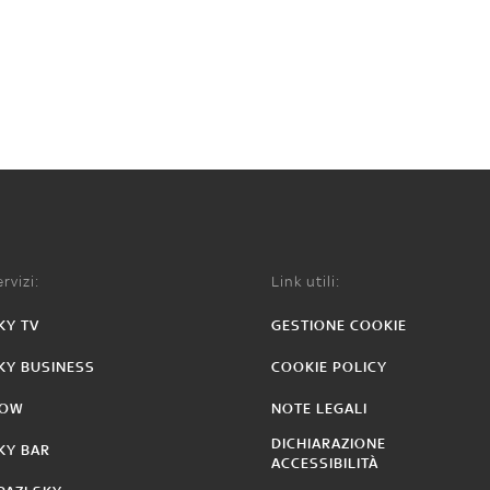
rvizi:
Link utili:
KY TV
GESTIONE COOKIE
KY BUSINESS
COOKIE POLICY
OW
NOTE LEGALI
DICHIARAZIONE
KY BAR
ACCESSIBILITÀ