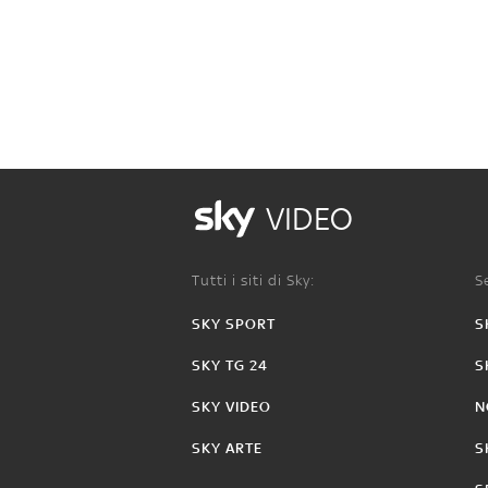
VIDEO
Tutti i siti di Sky:
Se
SKY SPORT
S
SKY TG 24
S
SKY VIDEO
N
SKY ARTE
S