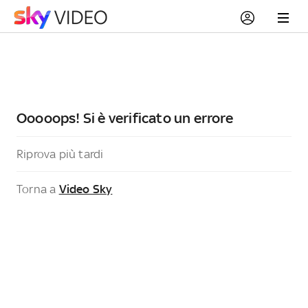
Ooooops! Si è verificato un errore
Riprova più tardi
Torna a
Video Sky