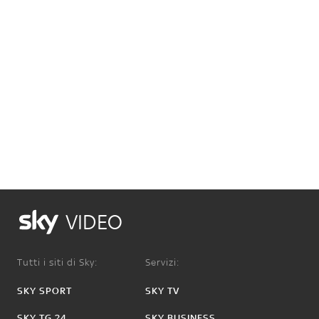
VIDEO
Tutti i siti di Sky:
Servizi:
SKY SPORT
SKY TV
SKY TG 24
SKY BUSINESS