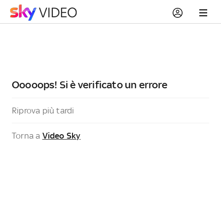
Ooooops! Si è verificato un errore
Riprova più tardi
Torna a
Video Sky