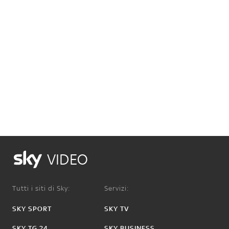
VIDEO
Tutti i siti di Sky:
Servizi:
SKY SPORT
SKY TV
SKY TG 24
SKY BUSINESS