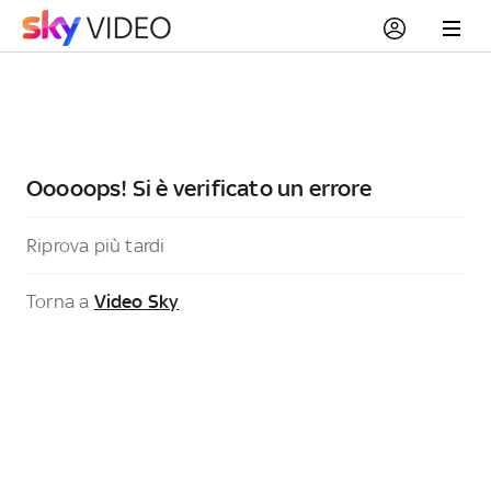
Ooooops! Si è verificato un errore
Riprova più tardi
Torna a
Video Sky