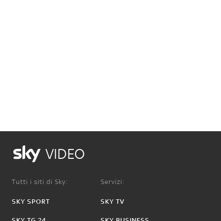
VIDEO
Tutti i siti di Sky:
Servizi:
SKY SPORT
SKY TV
SKY TG 24
SKY BUSINESS