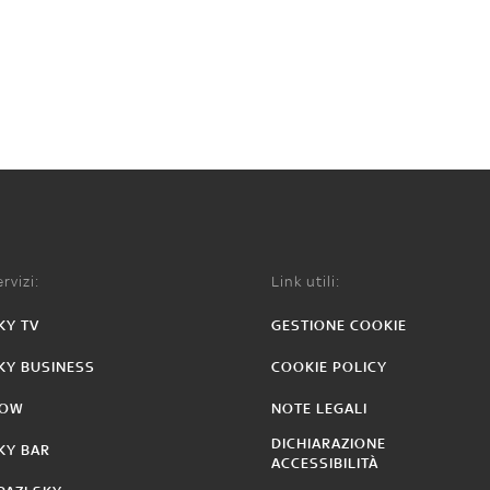
rvizi:
Link utili:
KY TV
GESTIONE COOKIE
KY BUSINESS
COOKIE POLICY
OW
NOTE LEGALI
DICHIARAZIONE
KY BAR
ACCESSIBILITÀ