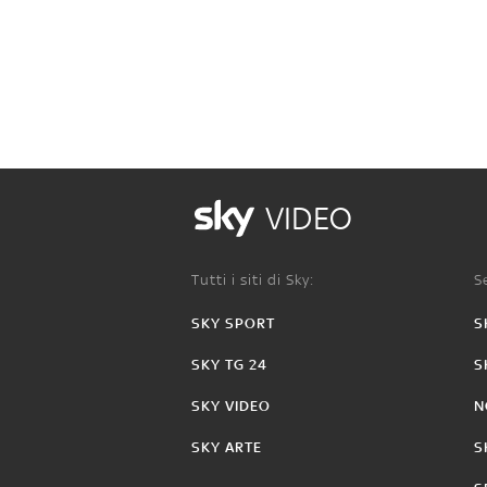
VIDEO
Tutti i siti di Sky:
Se
SKY SPORT
S
SKY TG 24
S
SKY VIDEO
N
SKY ARTE
S