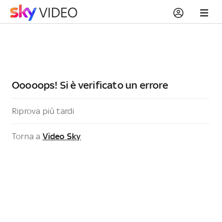
Ooooops! Si è verificato un errore
Riprova più tardi
Torna a
Video Sky