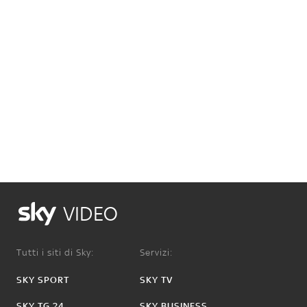
VIDEO
Tutti i siti di Sky:
Servizi:
SKY SPORT
SKY TV
SKY TG 24
SKY BUSINESS