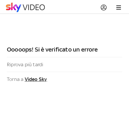
Ooooops! Si è verificato un errore
Riprova più tardi
Torna a
Video Sky