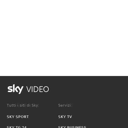
VIDEO
Tutti i siti di Sky:
Servizi:
SKY SPORT
SKY TV
SKY TG 24
SKY BUSINESS