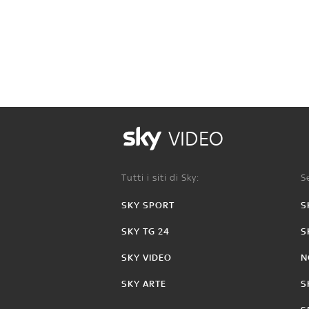
VIDEO
Tutti i siti di Sky:
Se
SKY SPORT
S
SKY TG 24
S
SKY VIDEO
N
SKY ARTE
S