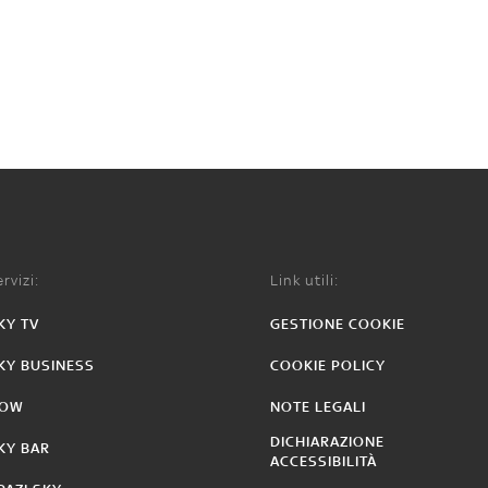
rvizi:
Link utili:
KY TV
GESTIONE COOKIE
KY BUSINESS
COOKIE POLICY
OW
NOTE LEGALI
DICHIARAZIONE
KY BAR
ACCESSIBILITÀ