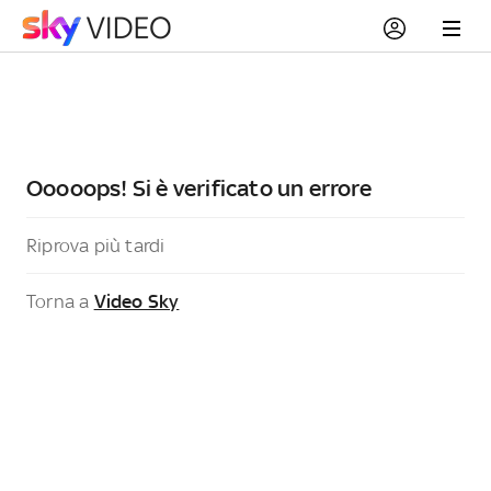
Ooooops! Si è verificato un errore
Riprova più tardi
Torna a
Video Sky