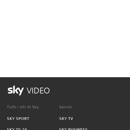
VIDEO
Tutti i siti di Sky:
Servizi:
SKY SPORT
SKY TV
SKY TG 24
SKY BUSINESS