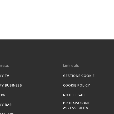
rvizi:
Link utili:
KY TV
GESTIONE COOKIE
KY BUSINESS
COOKIE POLICY
OW
NOTE LEGALI
DICHIARAZIONE
KY BAR
ACCESSIBILITÀ