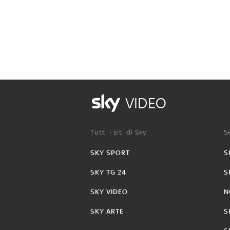
VIDEO
Tutti i siti di Sky:
Se
SKY SPORT
S
SKY TG 24
S
SKY VIDEO
N
SKY ARTE
S