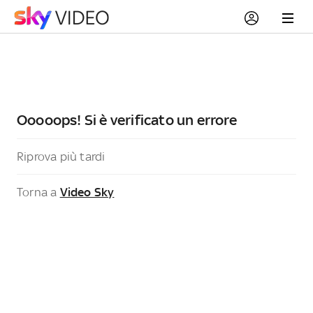
Ooooops! Si è verificato un errore
Riprova più tardi
Torna a
Video Sky