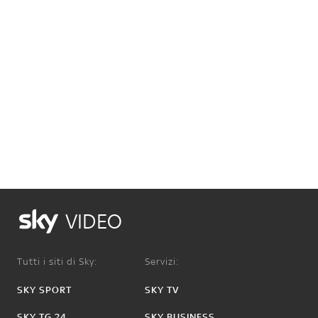
VIDEO
Tutti i siti di Sky:
Servizi:
SKY SPORT
SKY TV
SKY TG 24
SKY BUSINESS