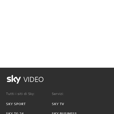
VIDEO
Tutti i siti di Sky:
Servizi:
SKY SPORT
SKY TV
SKY TG 24
SKY BUSINESS