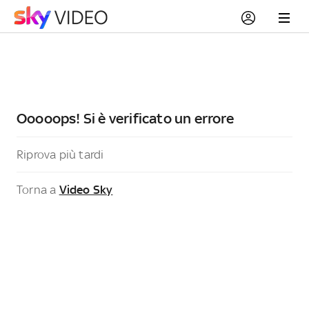
Ooooops! Si è verificato un errore
Riprova più tardi
Torna a
Video Sky