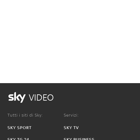
VIDEO
Tutti i siti di Sky:
Servizi:
SKY SPORT
SKY TV
SKY TG 24
SKY BUSINESS