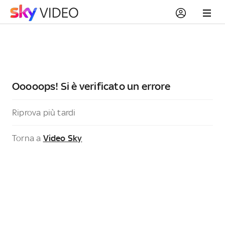
Ooooops! Si è verificato un errore
Riprova più tardi
Torna a
Video Sky