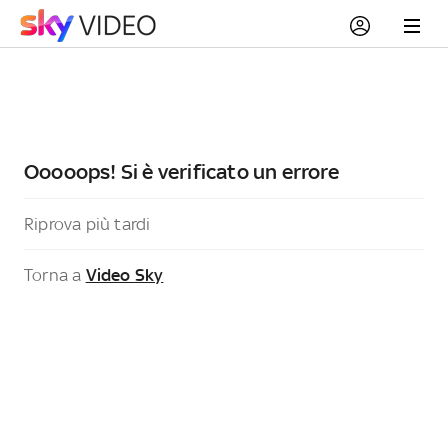
Ooooops! Si è verificato un errore
Riprova più tardi
Torna a
Video Sky