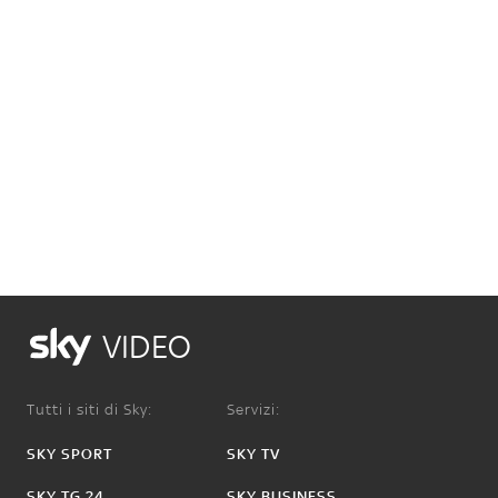
VIDEO
Tutti i siti di Sky:
Servizi:
SKY SPORT
SKY TV
SKY TG 24
SKY BUSINESS