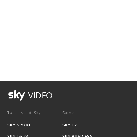
VIDEO
Tutti i siti di Sky:
Servizi:
SKY SPORT
SKY TV
SKY TG 24
SKY BUSINESS