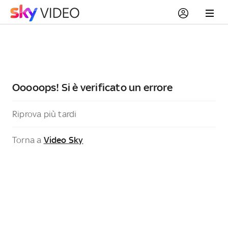
Ooooops! Si è verificato un errore
Riprova più tardi
Torna a
Video Sky