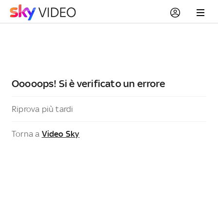
Ooooops! Si è verificato un errore
Riprova più tardi
Torna a
Video Sky