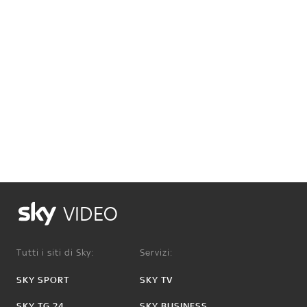
VIDEO
Tutti i siti di Sky:
Servizi:
SKY SPORT
SKY TV
SKY TG 24
SKY BUSINESS