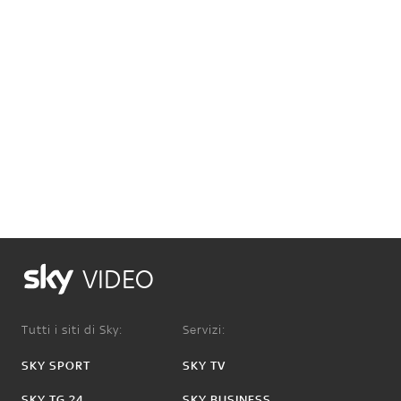
VIDEO
Tutti i siti di Sky:
Servizi:
SKY SPORT
SKY TV
SKY TG 24
SKY BUSINESS