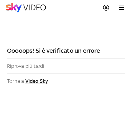
Ooooops! Si è verificato un errore
Riprova più tardi
Torna a
Video Sky