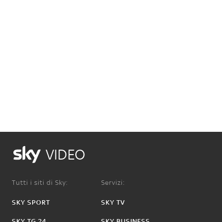
VIDEO
Tutti i siti di Sky:
Servizi:
SKY SPORT
SKY TV
SKY TG 24
SKY BUSINESS