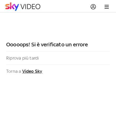
Ooooops! Si è verificato un errore
Riprova più tardi
Torna a
Video Sky