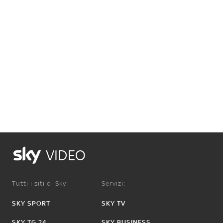
VIDEO
Tutti i siti di Sky:
Servizi:
SKY SPORT
SKY TV
SKY TG 24
SKY BUSINESS