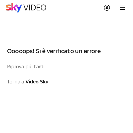
Ooooops! Si è verificato un errore
Riprova più tardi
Torna a
Video Sky