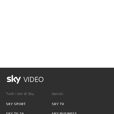
VIDEO
Tutti i siti di Sky:
Servizi:
SKY SPORT
SKY TV
SKY TG 24
SKY BUSINESS