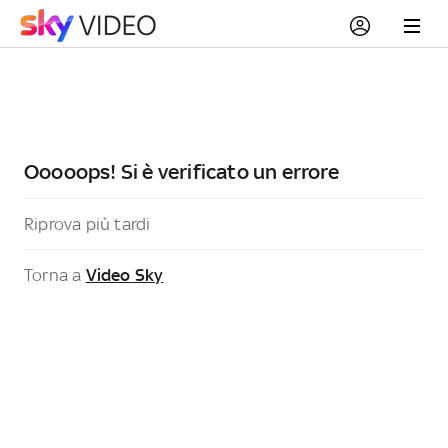
Ooooops! Si è verificato un errore
Riprova più tardi
Torna a
Video Sky