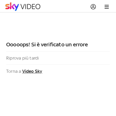
Ooooops! Si è verificato un errore
Riprova più tardi
Torna a
Video Sky