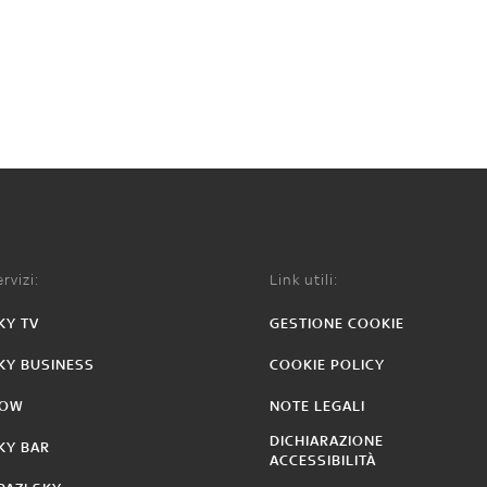
rvizi:
Link utili:
KY TV
GESTIONE COOKIE
KY BUSINESS
COOKIE POLICY
OW
NOTE LEGALI
DICHIARAZIONE
KY BAR
ACCESSIBILITÀ