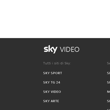
VIDEO
Tutti i siti di Sky:
Se
SKY SPORT
S
SKY TG 24
S
SKY VIDEO
N
SKY ARTE
S