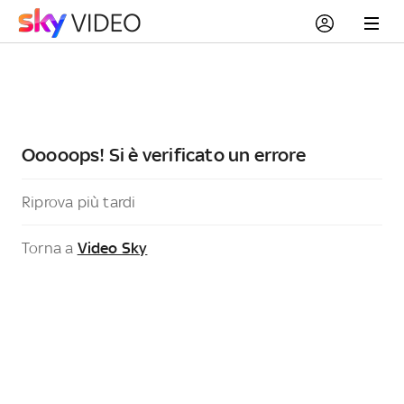
Ooooops! Si è verificato un errore
Riprova più tardi
Torna a
Video Sky