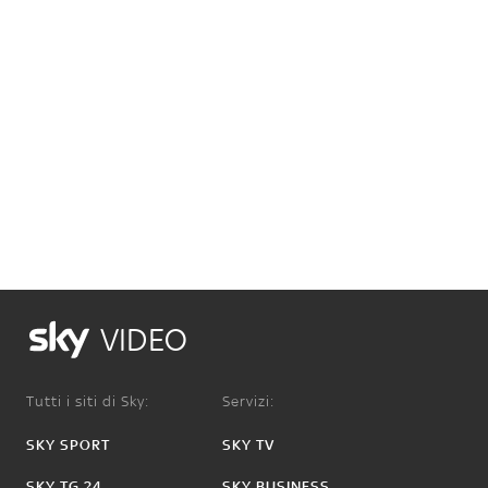
VIDEO
Tutti i siti di Sky:
Servizi:
SKY SPORT
SKY TV
SKY TG 24
SKY BUSINESS