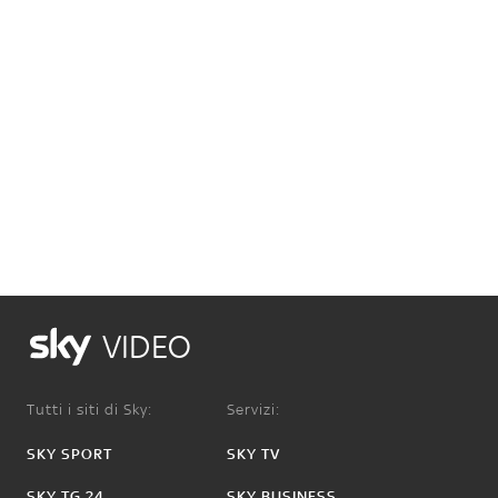
VIDEO
Tutti i siti di Sky:
Servizi:
SKY SPORT
SKY TV
SKY TG 24
SKY BUSINESS