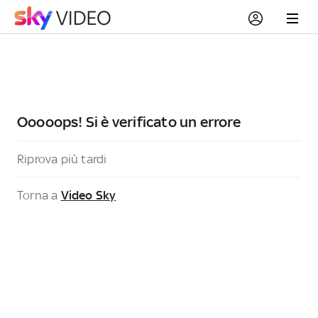
Ooooops! Si è verificato un errore
Riprova più tardi
Torna a
Video Sky