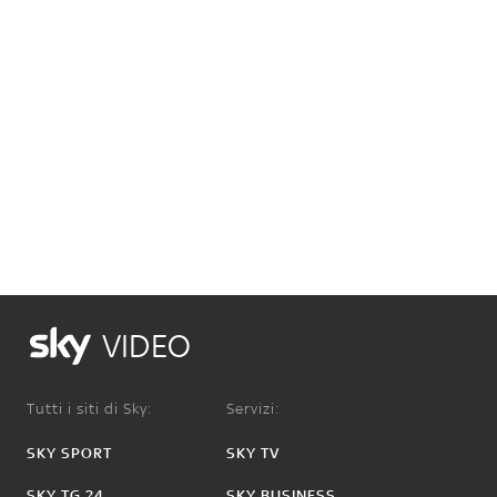
VIDEO
Tutti i siti di Sky:
Servizi:
SKY SPORT
SKY TV
SKY TG 24
SKY BUSINESS