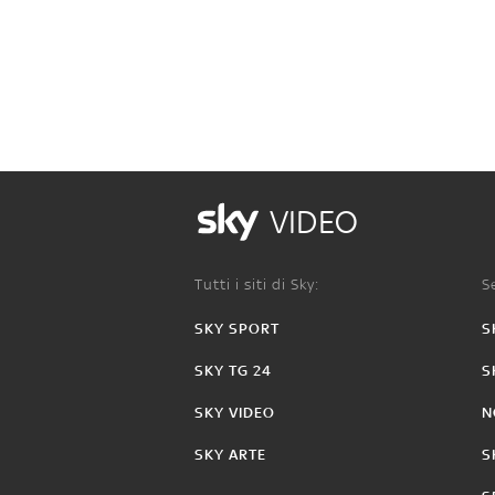
VIDEO
Tutti i siti di Sky:
Se
SKY SPORT
S
SKY TG 24
S
SKY VIDEO
N
SKY ARTE
S