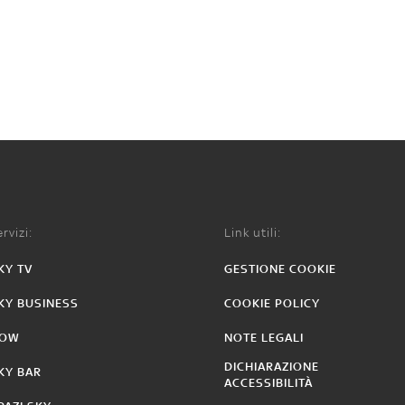
rvizi:
Link utili:
KY TV
GESTIONE COOKIE
KY BUSINESS
COOKIE POLICY
OW
NOTE LEGALI
DICHIARAZIONE
KY BAR
ACCESSIBILITÀ