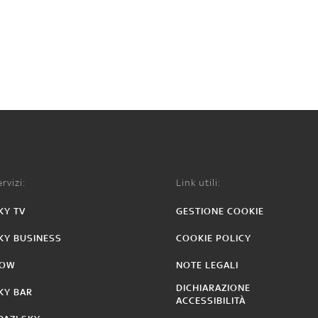
rvizi:
Link utili:
KY TV
GESTIONE COOKIE
KY BUSINESS
COOKIE POLICY
OW
NOTE LEGALI
DICHIARAZIONE
KY BAR
ACCESSIBILITÀ