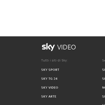
VIDEO
Tutti i siti di Sky:
Se
SKY SPORT
S
SKY TG 24
S
SKY VIDEO
N
SKY ARTE
S