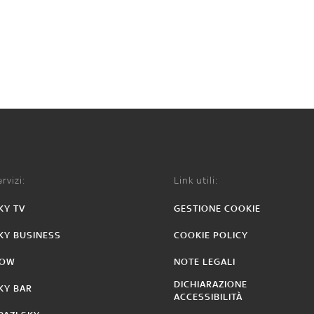
rvizi:
Link utili:
KY TV
GESTIONE COOKIE
KY BUSINESS
COOKIE POLICY
OW
NOTE LEGALI
DICHIARAZIONE
KY BAR
ACCESSIBILITÀ