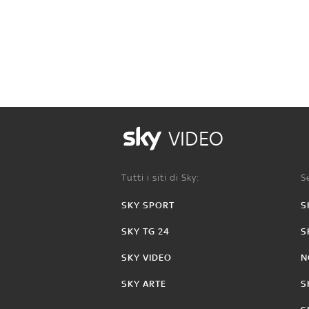
VIDEO
Tutti i siti di Sky:
Se
SKY SPORT
S
SKY TG 24
S
SKY VIDEO
N
SKY ARTE
S