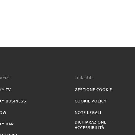
rvizi:
Link utili:
KY TV
GESTIONE COOKIE
KY BUSINESS
COOKIE POLICY
OW
NOTE LEGALI
DICHIARAZIONE
KY BAR
ACCESSIBILITÀ