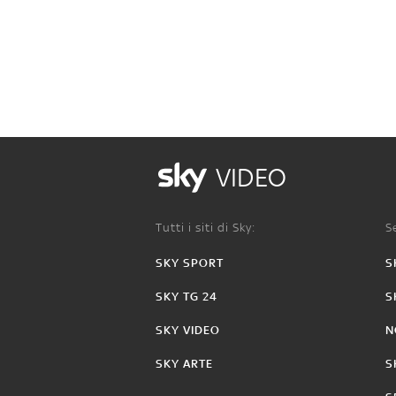
VIDEO
Tutti i siti di Sky:
Se
SKY SPORT
S
SKY TG 24
S
SKY VIDEO
N
SKY ARTE
S