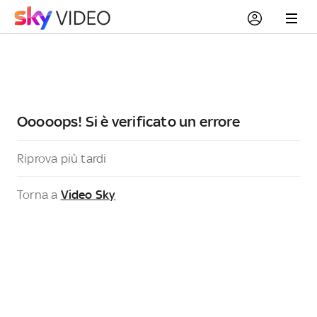
Ooooops! Si è verificato un errore
Riprova più tardi
Torna a
Video Sky