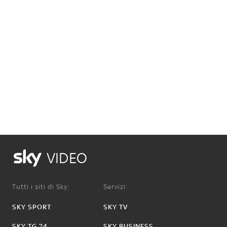
VIDEO
Tutti i siti di Sky:
Servizi:
SKY SPORT
SKY TV
SKY TG 24
SKY BUSINESS