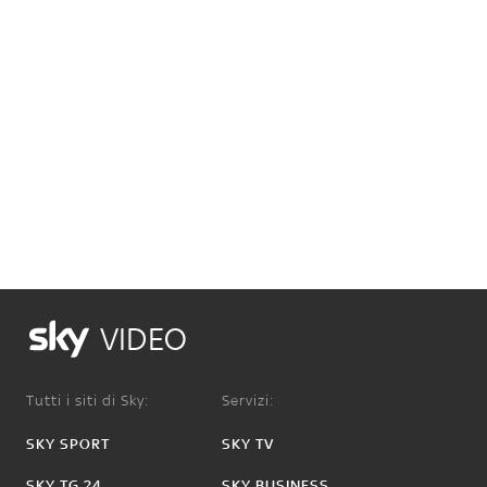
VIDEO
Tutti i siti di Sky:
Servizi:
SKY SPORT
SKY TV
SKY TG 24
SKY BUSINESS