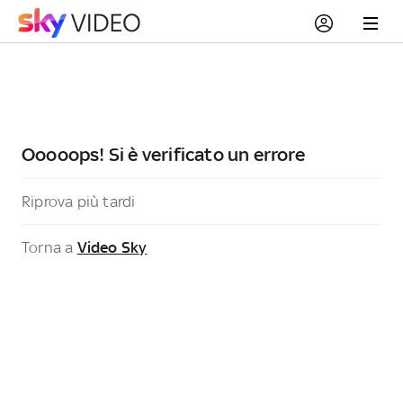
Ooooops! Si è verificato un errore
Riprova più tardi
Torna a
Video Sky