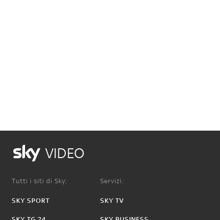
VIDEO
Tutti i siti di Sky:
Servizi:
SKY SPORT
SKY TV
SKY TG 24
SKY BUSINESS