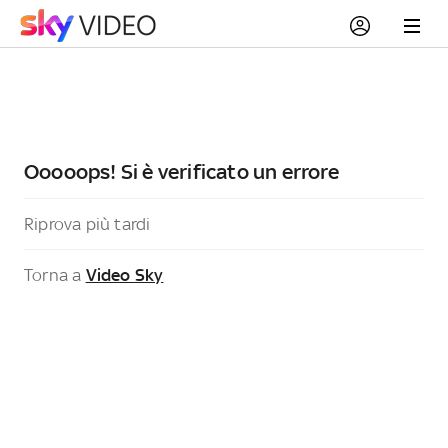
Ooooops! Si è verificato un errore
Riprova più tardi
Torna a
Video Sky